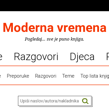
Moderna vremena
Pogledaj... sve je puno knjiga.
e
Razgovori
Djeca
e
Preporuke
Razgovori
Teme
Top lista knji