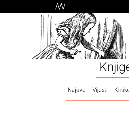
Knjig
Najave
Vijesti
Kritik