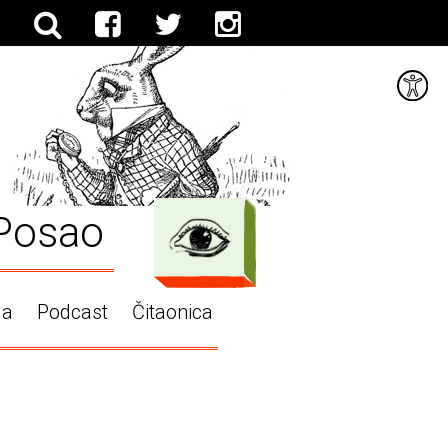
Posao
ga
Podcast
Čitaonica