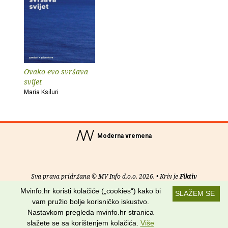
Ovako evo svršava
svijet
Maria Ksiluri
Moderna vremena
Sva prava pridržana © MV Info d.o.o. 2026. • Kriv je
Fiktiv
Mvinfo.hr koristi kolačiće („cookies“) kako bi
SLAŽEM SE
O nama
•
Pomoć
•
Uvjeti korištenja
•
RSS kanali
vam pružio bolje korisničko iskustvo.
Nastavkom pregleda mvinfo.hr stranica
Potraži nas na:
slažete se sa korištenjem kolačića.
Više