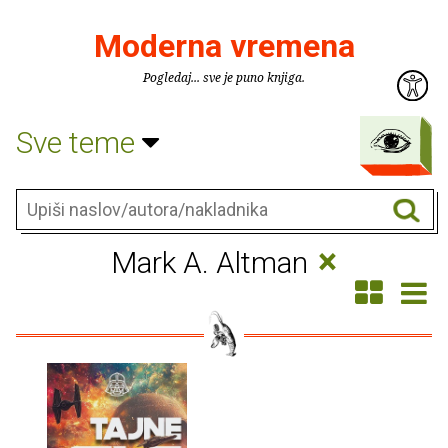
Moderna vremena
Pogledaj... sve je puno knjiga.
Sve teme
×
Mark A. Altman