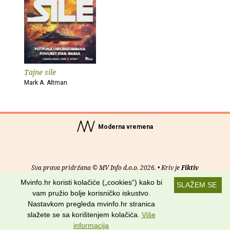
Tajne sile
Mark A. Altman
Moderna vremena
Sva prava pridržana © MV Info d.o.o. 2026. • Kriv je
Fiktiv
Mvinfo.hr koristi kolačiće („cookies“) kako bi
SLAŽEM SE
O nama
•
Pomoć
•
Uvjeti korištenja
•
RSS kanali
vam pružio bolje korisničko iskustvo.
Nastavkom pregleda mvinfo.hr stranica
Potraži nas na:
slažete se sa korištenjem kolačića.
Više
informacija