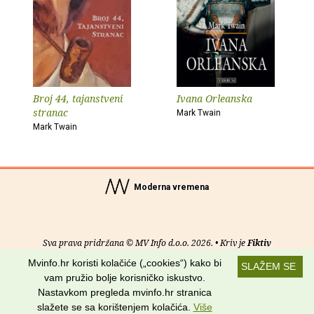
Broj 44, tajanstveni
Ivana Orleanska
stranac
Mark Twain
Mark Twain
Moderna vremena
Sva prava pridržana © MV Info d.o.o. 2026. • Kriv je
Fiktiv
Mvinfo.hr koristi kolačiće („cookies“) kako bi
SLAŽEM SE
O nama
•
Pomoć
•
Uvjeti korištenja
•
RSS kanali
vam pružio bolje korisničko iskustvo.
Nastavkom pregleda mvinfo.hr stranica
Potraži nas na:
slažete se sa korištenjem kolačića.
Više