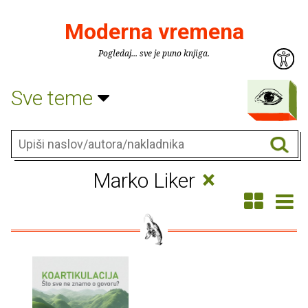
Moderna vremena
Pogledaj... sve je puno knjiga.
Sve teme
×
Marko Liker