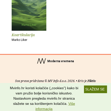
Koartikulacija
Marko Liker
Moderna vremena
Sva prava pridržana © MV Info d.o.o. 2026. • Kriv je
Fiktiv
Mvinfo.hr koristi kolačiće („cookies“) kako bi
SLAŽEM SE
O nama
•
Pomoć
•
Uvjeti korištenja
•
RSS kanali
vam pružio bolje korisničko iskustvo.
Nastavkom pregleda mvinfo.hr stranica
Potraži nas na:
slažete se sa korištenjem kolačića.
Više
informacija