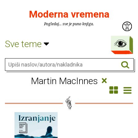
Moderna vremena
Pogledaj... sve je puno knjiga.
Sve teme
×
Martin MacInnes