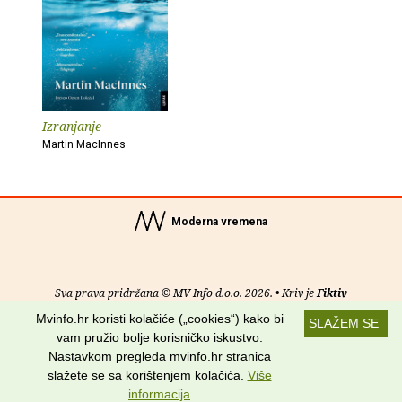
Izranjanje
Martin MacInnes
Moderna vremena
Sva prava pridržana © MV Info d.o.o. 2026. • Kriv je
Fiktiv
Mvinfo.hr koristi kolačiće („cookies“) kako bi
SLAŽEM SE
O nama
•
Pomoć
•
Uvjeti korištenja
•
RSS kanali
vam pružio bolje korisničko iskustvo.
Nastavkom pregleda mvinfo.hr stranica
Potraži nas na:
slažete se sa korištenjem kolačića.
Više
informacija