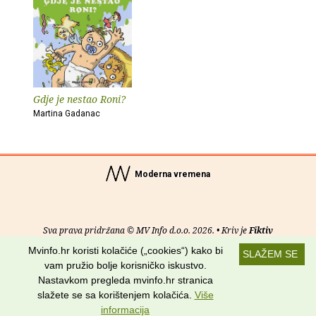
Gdje je nestao Roni?
Martina Gadanac
Moderna vremena
Sva prava pridržana © MV Info d.o.o. 2026. • Kriv je
Fiktiv
Mvinfo.hr koristi kolačiće („cookies“) kako bi
SLAŽEM SE
O nama
•
Pomoć
•
Uvjeti korištenja
•
RSS kanali
vam pružio bolje korisničko iskustvo.
Nastavkom pregleda mvinfo.hr stranica
Potraži nas na:
slažete se sa korištenjem kolačića.
Više
informacija