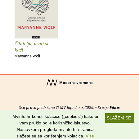
Čitatelju, vrati se
kući
Maryanne Wolf
Moderna vremena
Sva prava pridržana © MV Info d.o.o. 2026. • Kriv je
Fiktiv
Mvinfo.hr koristi kolačiće („cookies“) kako bi
SLAŽEM SE
O nama
•
Pomoć
•
Uvjeti korištenja
•
RSS kanali
vam pružio bolje korisničko iskustvo.
Nastavkom pregleda mvinfo.hr stranica
Potraži nas na:
slažete se sa korištenjem kolačića.
Više