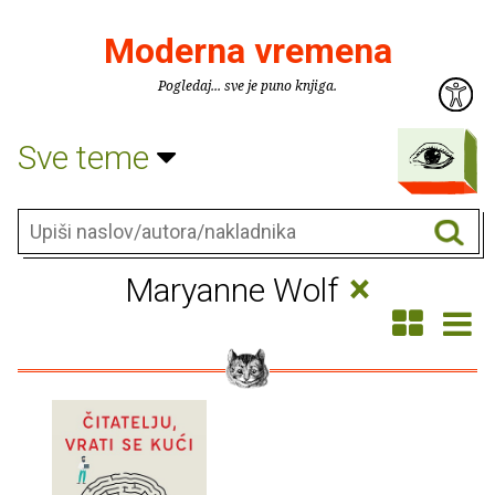
Moderna vremena
Pogledaj... sve je puno knjiga.
Sve teme
×
Maryanne Wolf