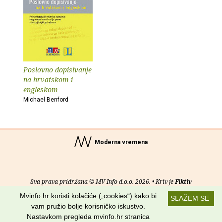
Poslovno dopisivanje
na hrvatskom i
engleskom
Michael Benford
Moderna vremena
Sva prava pridržana © MV Info d.o.o. 2026. • Kriv je
Fiktiv
Mvinfo.hr koristi kolačiće („cookies“) kako bi
SLAŽEM SE
O nama
•
Pomoć
•
Uvjeti korištenja
•
RSS kanali
vam pružio bolje korisničko iskustvo.
Nastavkom pregleda mvinfo.hr stranica
Potraži nas na: