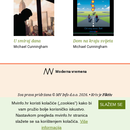
U smiraj dana
Dom na kraju svijeta
Michael Cunningham
Michael Cunningham
Moderna vremena
Sva prava pridržana © MV Info d.o.o. 2026. • Kriv je
Fiktiv
Mvinfo.hr koristi kolačiće („cookies“) kako bi
SLAŽEM SE
O nama
•
Pomoć
•
Uvjeti korištenja
•
RSS kanali
vam pružio bolje korisničko iskustvo.
Nastavkom pregleda mvinfo.hr stranica
Potraži nas na:
slažete se sa korištenjem kolačića.
Više
informacija