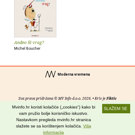
Anđeo ili vrag?
Michel Boucher
Moderna vremena
Sva prava pridržana © MV Info d.o.o. 2026. • Kriv je
Fiktiv
Mvinfo.hr koristi kolačiće („cookies“) kako bi
SLAŽEM SE
O nama
•
Pomoć
•
Uvjeti korištenja
•
RSS kanali
vam pružio bolje korisničko iskustvo.
Nastavkom pregleda mvinfo.hr stranica
Potraži nas na:
slažete se sa korištenjem kolačića.
Više
informacija