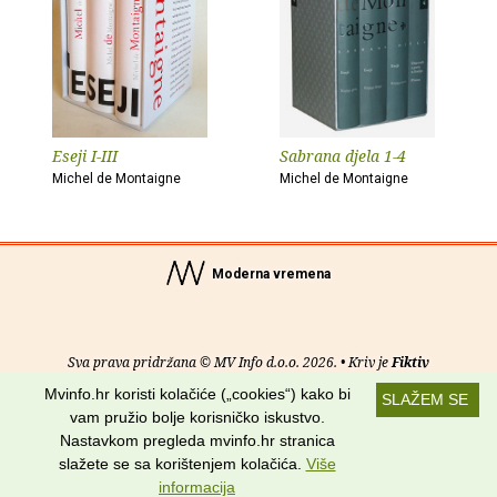
Eseji I-III
Sabrana djela 1-4
Michel de Montaigne
Michel de Montaigne
Moderna vremena
Sva prava pridržana © MV Info d.o.o. 2026. • Kriv je
Fiktiv
Mvinfo.hr koristi kolačiće („cookies“) kako bi
SLAŽEM SE
O nama
•
Pomoć
•
Uvjeti korištenja
•
RSS kanali
vam pružio bolje korisničko iskustvo.
Nastavkom pregleda mvinfo.hr stranica
Potraži nas na:
slažete se sa korištenjem kolačića.
Više
informacija