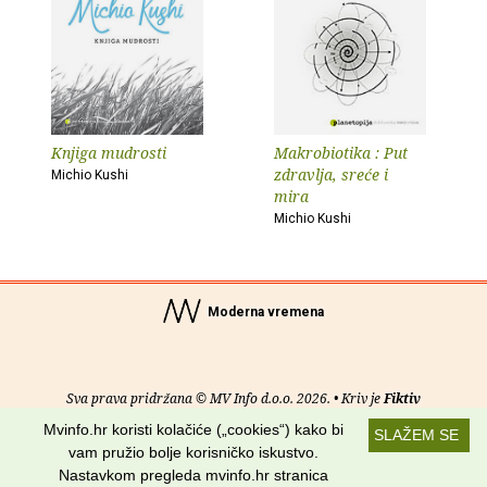
Knjiga mudrosti
Makrobiotika : Put
zdravlja, sreće i
Michio Kushi
mira
Michio Kushi
Moderna vremena
Sva prava pridržana © MV Info d.o.o. 2026. • Kriv je
Fiktiv
Mvinfo.hr koristi kolačiće („cookies“) kako bi
SLAŽEM SE
O nama
•
Pomoć
•
Uvjeti korištenja
•
RSS kanali
vam pružio bolje korisničko iskustvo.
Nastavkom pregleda mvinfo.hr stranica
Potraži nas na: