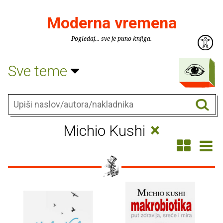
Moderna vremena
Pogledaj... sve je puno knjiga.
Sve teme
×
Michio Kushi