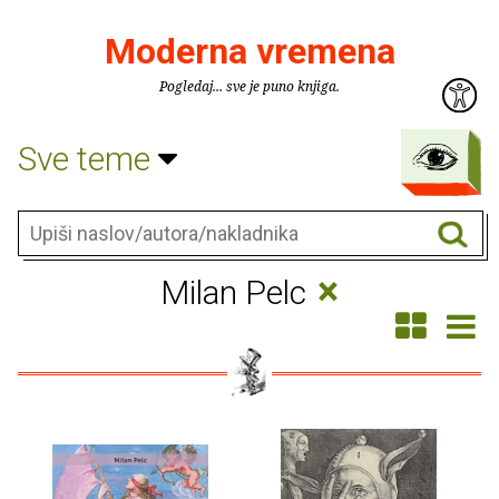
Moderna vremena
Pogledaj... sve je puno knjiga.
Sve teme
×
Milan Pelc