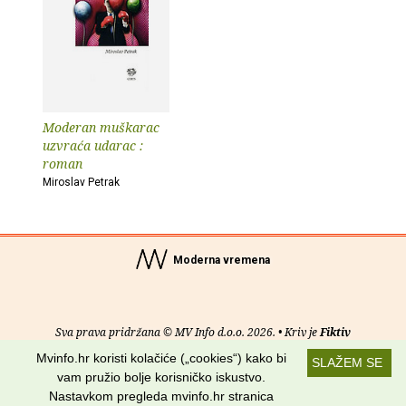
Moderan muškarac
uzvraća udarac :
roman
Miroslav Petrak
Moderna vremena
Sva prava pridržana © MV Info d.o.o. 2026. • Kriv je
Fiktiv
Mvinfo.hr koristi kolačiće („cookies“) kako bi
SLAŽEM SE
O nama
•
Pomoć
•
Uvjeti korištenja
•
RSS kanali
vam pružio bolje korisničko iskustvo.
Nastavkom pregleda mvinfo.hr stranica
Potraži nas na: