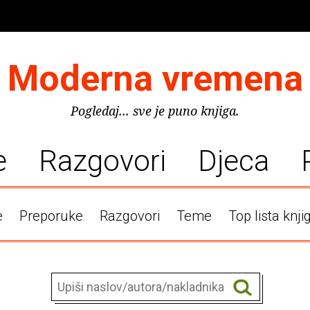
Moderna vremena
Pogledaj... sve je puno knjiga.
e
Razgovori
Djeca
e
Preporuke
Razgovori
Teme
Top lista knji