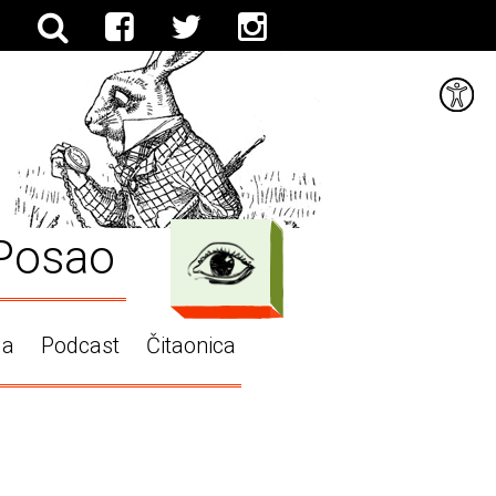
Posao
ga
Podcast
Čitaonica