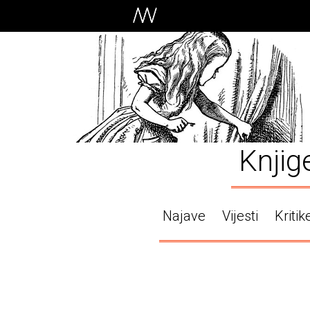
Knjig
Najave
Vijesti
Kritik