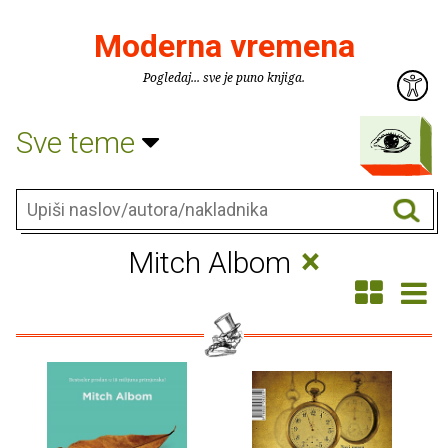
Moderna vremena
Pogledaj... sve je puno knjiga.
Sve teme
×
Mitch Albom