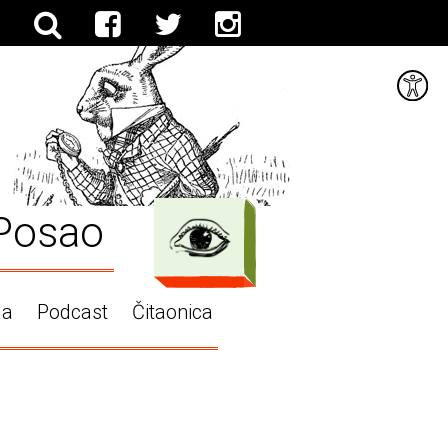
Posao
ga
Podcast
Čitaonica