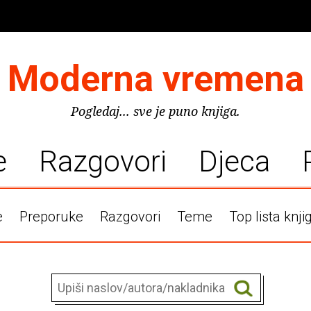
Moderna vremena
Pogledaj... sve je puno knjiga.
e
Razgovori
Djeca
e
Preporuke
Razgovori
Teme
Top lista knji