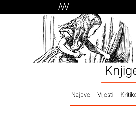
Knjig
Najave
Vijesti
Kritik