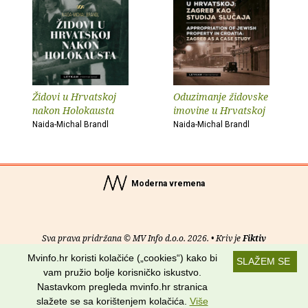
Židovi u Hrvatskoj
Oduzimanje židovske
nakon Holokausta
imovine u Hrvatskoj
Naida-Michal Brandl
Naida-Michal Brandl
Moderna vremena
Sva prava pridržana © MV Info d.o.o. 2026. • Kriv je
Fiktiv
Mvinfo.hr koristi kolačiće („cookies“) kako bi
SLAŽEM SE
O nama
•
Pomoć
•
Uvjeti korištenja
•
RSS kanali
vam pružio bolje korisničko iskustvo.
Nastavkom pregleda mvinfo.hr stranica
Potraži nas na:
slažete se sa korištenjem kolačića.
Više