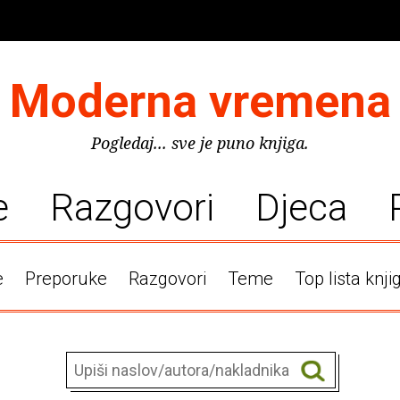
Moderna vremena
Pogledaj... sve je puno knjiga.
e
Razgovori
Djeca
e
Preporuke
Razgovori
Teme
Top lista knji