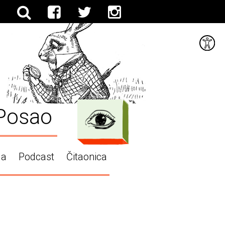
Posao
ga
Podcast
Čitaonica