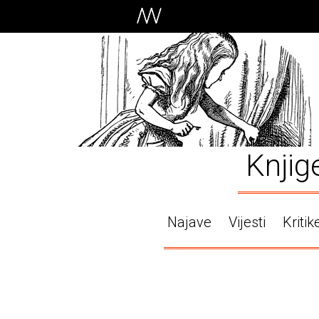
Knjig
Najave
Vijesti
Kritik