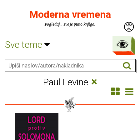
Moderna vremena
Pogledaj... sve je puno knjiga.
Sve teme
×
Paul Levine