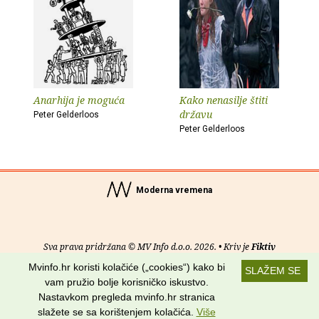
Anarhija je moguća
Kako nenasilje štiti
državu
Peter Gelderloos
Peter Gelderloos
Moderna vremena
Sva prava pridržana © MV Info d.o.o. 2026. • Kriv je
Fiktiv
Mvinfo.hr koristi kolačiće („cookies“) kako bi
SLAŽEM SE
O nama
•
Pomoć
•
Uvjeti korištenja
•
RSS kanali
vam pružio bolje korisničko iskustvo.
Nastavkom pregleda mvinfo.hr stranica
Potraži nas na:
slažete se sa korištenjem kolačića.
Više