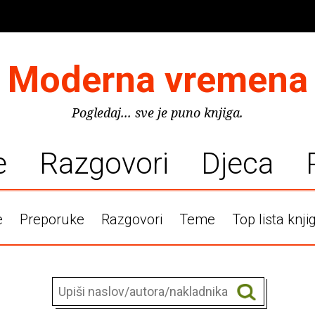
Moderna vremena
Pogledaj... sve je puno knjiga.
e
Razgovori
Djeca
e
Preporuke
Razgovori
Teme
Top lista knji