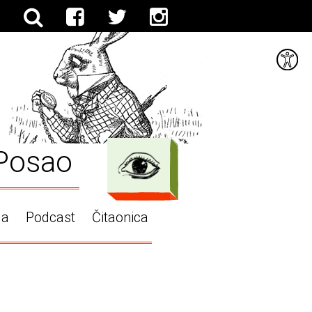
Posao
ga
Podcast
Čitaonica