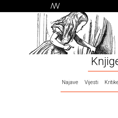
Knjig
Najave
Vijesti
Kritik