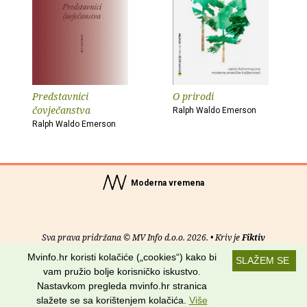
Predstavnici
O prirodi
čovječanstva
Ralph Waldo Emerson
Ralph Waldo Emerson
Moderna vremena
Sva prava pridržana © MV Info d.o.o. 2026. • Kriv je
Fiktiv
Mvinfo.hr koristi kolačiće („cookies“) kako bi
SLAŽEM SE
O nama
•
Pomoć
•
Uvjeti korištenja
•
RSS kanali
vam pružio bolje korisničko iskustvo.
Nastavkom pregleda mvinfo.hr stranica
Potraži nas na:
slažete se sa korištenjem kolačića.
Više