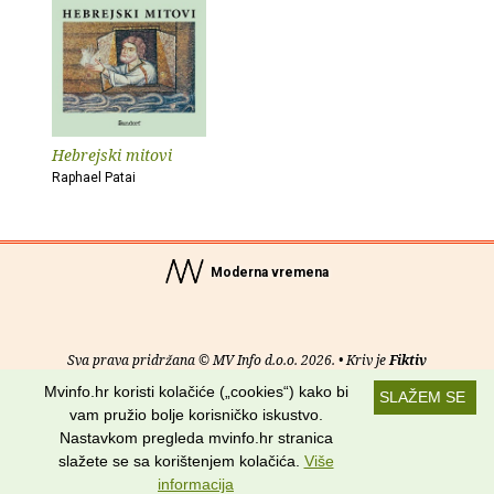
Hebrejski mitovi
Raphael Patai
Moderna vremena
Sva prava pridržana © MV Info d.o.o. 2026. • Kriv je
Fiktiv
Mvinfo.hr koristi kolačiće („cookies“) kako bi
SLAŽEM SE
O nama
•
Pomoć
•
Uvjeti korištenja
•
RSS kanali
vam pružio bolje korisničko iskustvo.
Nastavkom pregleda mvinfo.hr stranica
Potraži nas na:
slažete se sa korištenjem kolačića.
Više
informacija