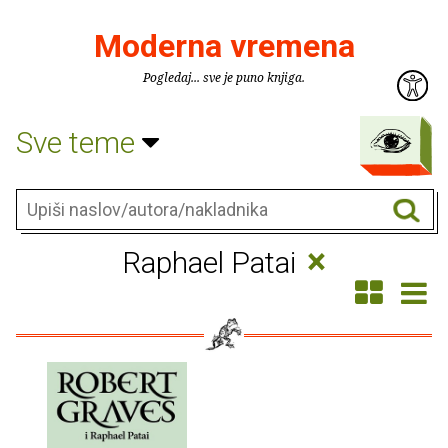
Moderna vremena
Pogledaj... sve je puno knjiga.
Sve teme
×
Raphael Patai