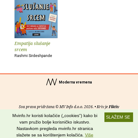
Empatija slušanje
srcem
Rashmi Sirdeshpande
Moderna vremena
Sva prava pridržana © MV Info d.o.o. 2026. • Kriv je
Fiktiv
Mvinfo.hr koristi kolačiće („cookies“) kako bi
SLAŽEM SE
O nama
•
Pomoć
•
Uvjeti korištenja
•
RSS kanali
vam pružio bolje korisničko iskustvo.
Nastavkom pregleda mvinfo.hr stranica
Potraži nas na:
slažete se sa korištenjem kolačića.
Više