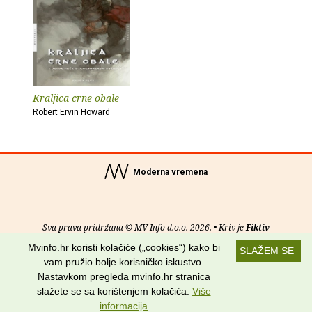
Kraljica crne obale
Robert Ervin Howard
Moderna vremena
Sva prava pridržana © MV Info d.o.o. 2026. • Kriv je
Fiktiv
Mvinfo.hr koristi kolačiće („cookies“) kako bi
SLAŽEM SE
O nama
•
Pomoć
•
Uvjeti korištenja
•
RSS kanali
vam pružio bolje korisničko iskustvo.
Nastavkom pregleda mvinfo.hr stranica
Potraži nas na:
slažete se sa korištenjem kolačića.
Više
informacija