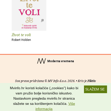
Život te voli
Robert Holden
Moderna vremena
Sva prava pridržana © MV Info d.o.o. 2026. • Kriv je
Fiktiv
Mvinfo.hr koristi kolačiće („cookies“) kako bi
SLAŽEM SE
O nama
•
Pomoć
•
Uvjeti korištenja
•
RSS kanali
vam pružio bolje korisničko iskustvo.
Nastavkom pregleda mvinfo.hr stranica
Potraži nas na:
slažete se sa korištenjem kolačića.
Više
informacija