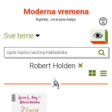
Moderna vremena
Pogledaj... sve je puno knjiga.
Sve teme
×
Robert Holden