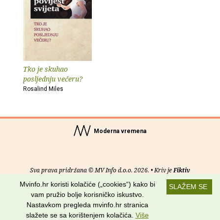
Tko je skuhao
posljednju večeru?
Rosalind Miles
Moderna vremena
Sva prava pridržana © MV Info d.o.o. 2026. • Kriv je
Fiktiv
Mvinfo.hr koristi kolačiće („cookies“) kako bi
SLAŽEM SE
O nama
•
Pomoć
•
Uvjeti korištenja
•
RSS kanali
vam pružio bolje korisničko iskustvo.
Nastavkom pregleda mvinfo.hr stranica
Potraži nas na:
slažete se sa korištenjem kolačića.
Više