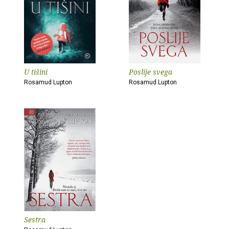
U tišini
Poslije svega
Rosamud Lupton
Rosamud Lupton
Sestra