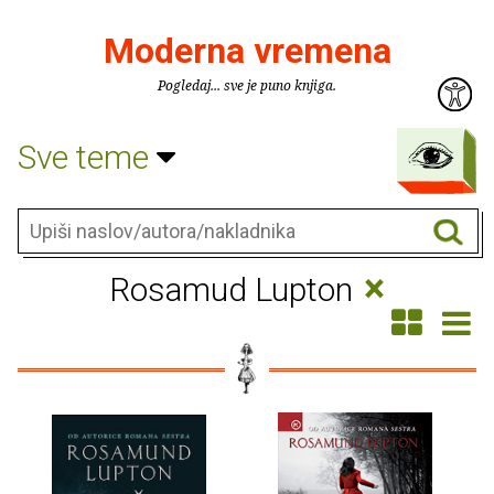
Moderna vremena
Pogledaj... sve je puno knjiga.
Sve teme
×
Rosamud Lupton