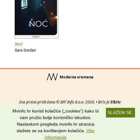
Noć
Sara Gordan
Moderna vremena
Sva prava pridržana © MV Info d.o.o. 2026. • Kriv je
Fiktiv
Mvinfo.hr koristi kolačiće („cookies“) kako bi
SLAŽEM SE
O nama
•
Pomoć
•
Uvjeti korištenja
•
RSS kanali
vam pružio bolje korisničko iskustvo.
Nastavkom pregleda mvinfo.hr stranica
Potraži nas na:
slažete se sa korištenjem kolačića.
Više
informacija