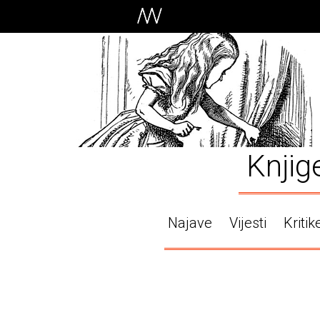
Knjig
Najave
Vijesti
Kritik