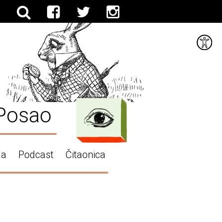
Posao
ga
Podcast
Čitaonica