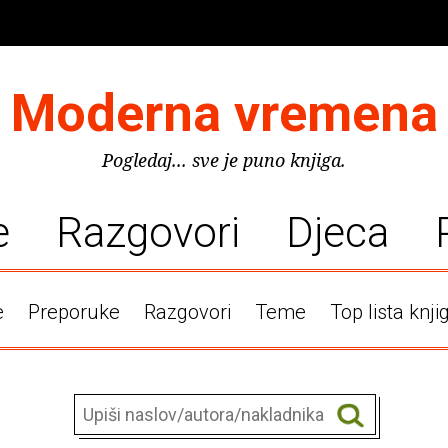
Moderna vremena
Pogledaj... sve je puno knjiga.
e
Razgovori
Djeca
e
Preporuke
Razgovori
Teme
Top lista knji