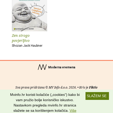
Zen strogo
povjerljivo
Shozan Jack Haubner
Moderna vremena
Sva prava pridržana © MV Info d.o.o. 2026. • Kriv je
Fiktiv
Mvinfo.hr koristi kolačiće („cookies“) kako bi
SLAŽEM SE
O nama
•
Pomoć
•
Uvjeti korištenja
•
RSS kanali
vam pružio bolje korisničko iskustvo.
Nastavkom pregleda mvinfo.hr stranica
Potraži nas na:
slažete se sa korištenjem kolačića.
Više