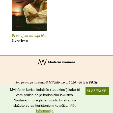
Preživjela da ispriča
Steve Erwin
Moderna vremena
Sva prava pridržana © MV Info d.o.o. 2026. • Kriv je
Fiktiv
Mvinfo.hr koristi kolačiće („cookies“) kako bi
SLAŽEM SE
O nama
•
Pomoć
•
Uvjeti korištenja
•
RSS kanali
vam pružio bolje korisničko iskustvo.
Nastavkom pregleda mvinfo.hr stranica
Potraži nas na:
slažete se sa korištenjem kolačića.
Više
informacija