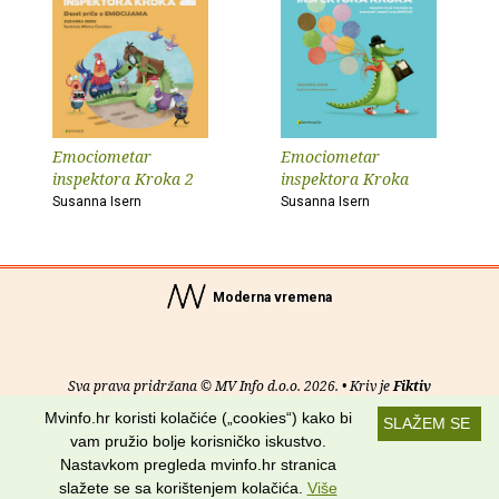
Emociometar
Emociometar
inspektora Kroka 2
inspektora Kroka
Susanna Isern
Susanna Isern
Moderna vremena
Sva prava pridržana © MV Info d.o.o. 2026. • Kriv je
Fiktiv
Mvinfo.hr koristi kolačiće („cookies“) kako bi
SLAŽEM SE
O nama
•
Pomoć
•
Uvjeti korištenja
•
RSS kanali
vam pružio bolje korisničko iskustvo.
Nastavkom pregleda mvinfo.hr stranica
Potraži nas na:
slažete se sa korištenjem kolačića.
Više