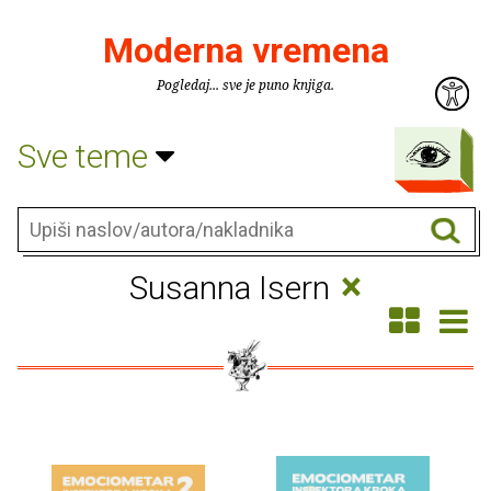
Moderna vremena
Pogledaj... sve je puno knjiga.
Sve teme
×
Susanna Isern