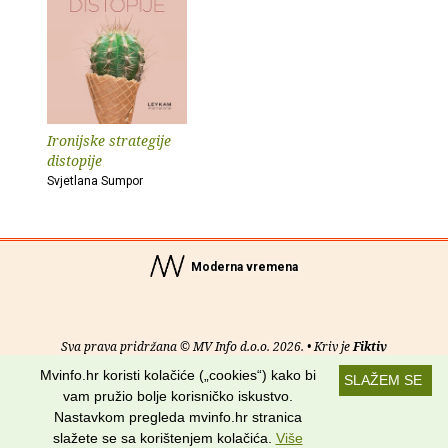
Ironijske strategije
distopije
Svjetlana Sumpor
Moderna vremena
Sva prava pridržana © MV Info d.o.o. 2026. • Kriv je
Fiktiv
Mvinfo.hr koristi kolačiće („cookies“) kako bi
SLAŽEM SE
O nama
•
Pomoć
•
Uvjeti korištenja
•
RSS kanali
vam pružio bolje korisničko iskustvo.
Nastavkom pregleda mvinfo.hr stranica
Potraži nas na:
slažete se sa korištenjem kolačića.
Više