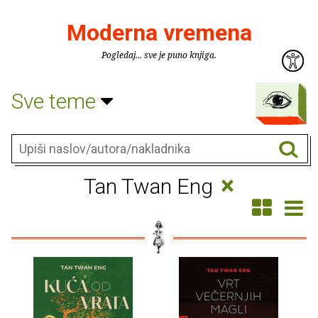
Moderna vremena
Pogledaj... sve je puno knjiga.
Sve teme
×
Tan Twan Eng