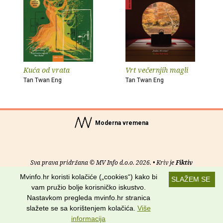
Kuća od vrata
Vrt večernjih magli
Tan Twan Eng
Tan Twan Eng
Moderna vremena
Sva prava pridržana © MV Info d.o.o. 2026. • Kriv je
Fiktiv
Mvinfo.hr koristi kolačiće („cookies“) kako bi
SLAŽEM SE
O nama
•
Pomoć
•
Uvjeti korištenja
•
RSS kanali
vam pružio bolje korisničko iskustvo.
Nastavkom pregleda mvinfo.hr stranica
Potraži nas na:
slažete se sa korištenjem kolačića.
Više
informacija