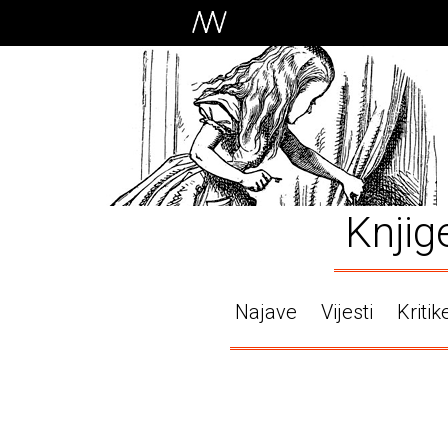
Knjig
Najave
Vijesti
Kritik