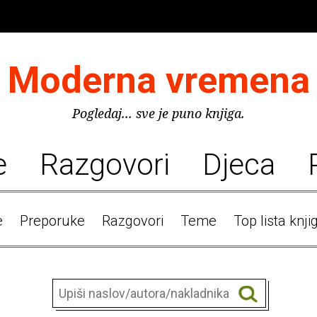
Moderna vremena
Pogledaj... sve je puno knjiga.
e
Razgovori
Djeca
e
Preporuke
Razgovori
Teme
Top lista knji