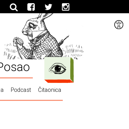
Posao
ga
Podcast
Čitaonica