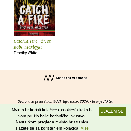
Catch A Fire - Život
Boba Marleyja
Timothy White
Moderna vremena
Sva prava pridržana © MV Info d.o.o. 2026. • Kriv je
Fiktiv
Mvinfo.hr koristi kolačiće („cookies“) kako bi
SLAŽEM SE
O nama
•
Pomoć
•
Uvjeti korištenja
•
RSS kanali
vam pružio bolje korisničko iskustvo.
Nastavkom pregleda mvinfo.hr stranica
Potraži nas na:
slažete se sa korištenjem kolačića.
Više