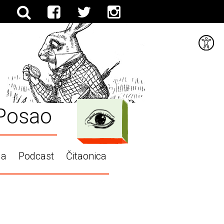
Posao
ga
Podcast
Čitaonica