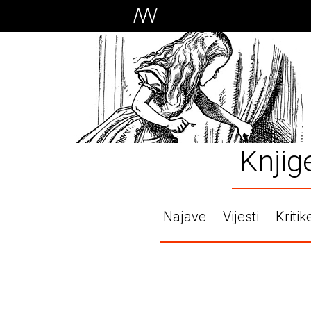
Knjig
Najave
Vijesti
Kritik