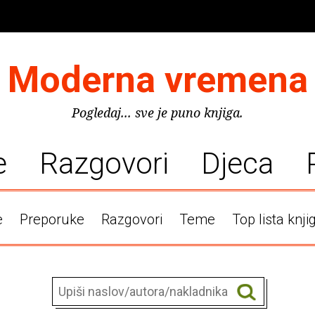
Moderna vremena
Pogledaj... sve je puno knjiga.
e
Razgovori
Djeca
e
Preporuke
Razgovori
Teme
Top lista knji