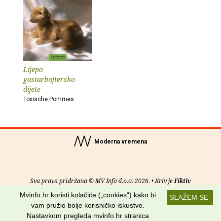
Lijepo
gastarbajtersko
dijete
Toxische Pommes
Moderna vremena
Sva prava pridržana © MV Info d.o.o. 2026. • Kriv je
Fiktiv
Mvinfo.hr koristi kolačiće („cookies“) kako bi
SLAŽEM SE
O nama
•
Pomoć
•
Uvjeti korištenja
•
RSS kanali
vam pružio bolje korisničko iskustvo.
Nastavkom pregleda mvinfo.hr stranica
Potraži nas na: