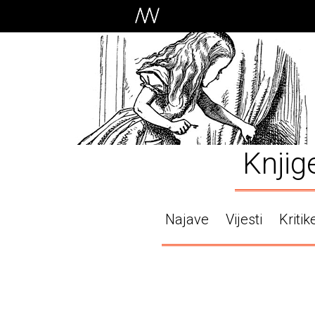
Knjig
Najave
Vijesti
Kritik