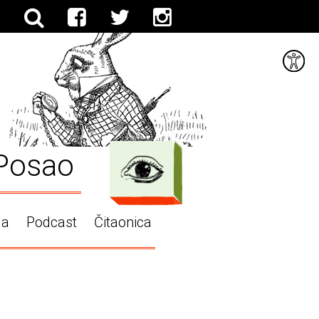
Posao
ga
Podcast
Čitaonica