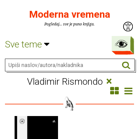
Moderna vremena
Pogledaj... sve je puno knjiga.
Sve teme
×
Vladimir Rismondo