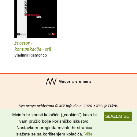
Prostor -
komunikacija - stil
Vladimir Rismondo
Moderna vremena
Sva prava pridržana © MV Info d.o.o. 2026. • Kriv je
Fiktiv
Mvinfo.hr koristi kolačiće („cookies“) kako bi
SLAŽEM SE
O nama
•
Pomoć
•
Uvjeti korištenja
•
RSS kanali
vam pružio bolje korisničko iskustvo.
Nastavkom pregleda mvinfo.hr stranica
Potraži nas na:
slažete se sa korištenjem kolačića.
Više