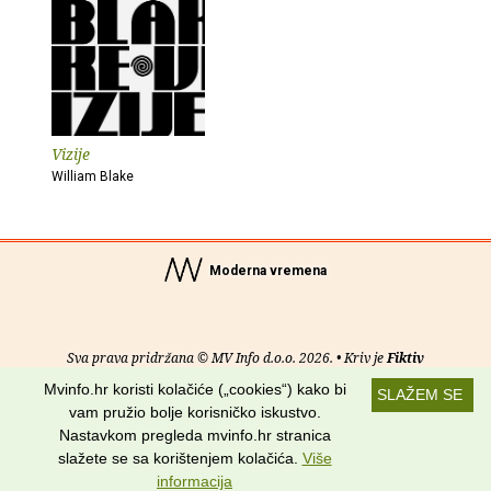
Vizije
William Blake
Moderna vremena
Sva prava pridržana © MV Info d.o.o. 2026. • Kriv je
Fiktiv
Mvinfo.hr koristi kolačiće („cookies“) kako bi
SLAŽEM SE
O nama
•
Pomoć
•
Uvjeti korištenja
•
RSS kanali
vam pružio bolje korisničko iskustvo.
Nastavkom pregleda mvinfo.hr stranica
Potraži nas na:
slažete se sa korištenjem kolačića.
Više
informacija