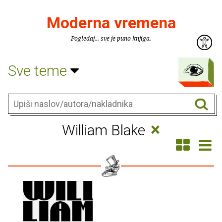
Moderna vremena
Pogledaj... sve je puno knjiga.
Sve teme
×
William Blake