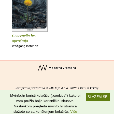
Generacija bez
oproštaja
Wolfgang Borchert
Moderna vremena
Sva prava pridržana © MV Info d.o.o. 2026. • Kriv je
Fiktiv
Mvinfo.hr koristi kolačiće („cookies“) kako bi
SLAŽEM SE
O nama
•
Pomoć
•
Uvjeti korištenja
•
RSS kanali
vam pružio bolje korisničko iskustvo.
Nastavkom pregleda mvinfo.hr stranica
Potraži nas na:
slažete se sa korištenjem kolačića.
Više