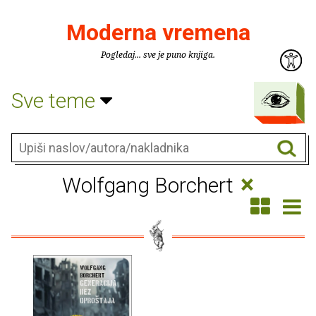
Moderna vremena
Pogledaj... sve je puno knjiga.
Sve teme
×
Wolfgang Borchert