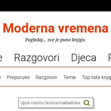
Moderna vremena
Pogledaj... sve je puno knjiga.
e
Razgovori
Djeca
e
Preporuke
Razgovori
Teme
Top lista knji