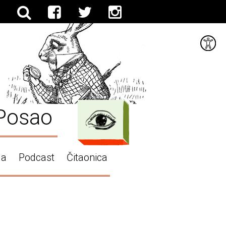
Posao
ga
Podcast
Čitaonica