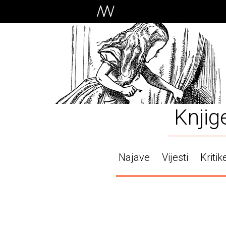
Knjig
Najave
Vijesti
Kritik