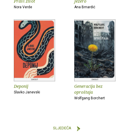
Pravi život
Jezero
Nora Verde
Ana Brnardić
Deponij
Generacija bez
oproštaja
Slavko Janevski
Wolfgang Borchert
SLJEDEĆA