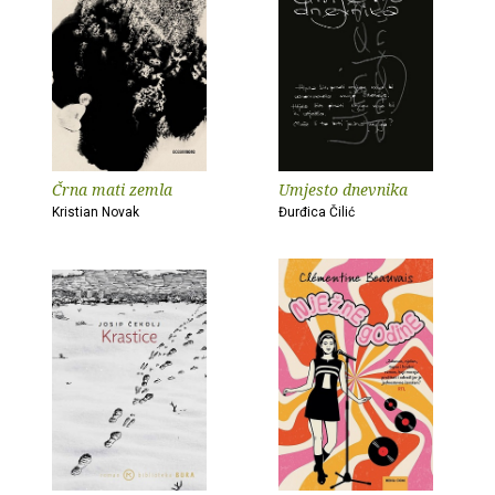
Črna mati zemla
Umjesto dnevnika
Kristian Novak
Đurđica Čilić