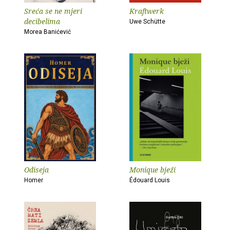
Sreća se ne mjeri
Kraftwerk
decibelima
Uwe Schütte
Morea Banićević
Odiseja
Monique bježi
Homer
Édouard Louis