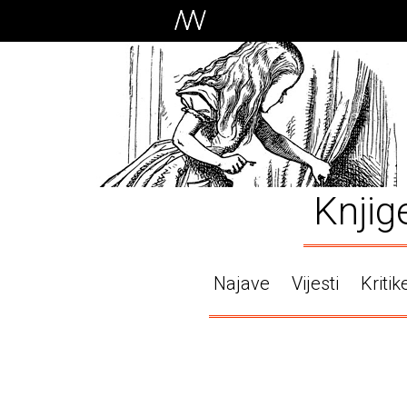
Knjig
Najave
Vijesti
Kritik