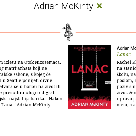
×
Adrian McKinty
Adrian Mc
Lanac
m izletu na Otok Nizozemaca,
Rachel Kl
g matrijarhata koji ne
na stani
ralske zakone, s kojeg će
školu, na
i u Seattle ponijeti divne
poslom, 
vara se u borbu na život ili
poziv s n
će presudnu ulogu odigrati
život: že
jska najslabija karika… Nakon
upravo je
a 'Lanac' Adrian McKinty
oteta, a a
..