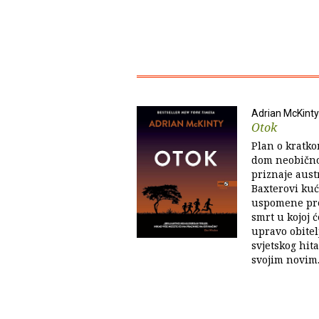
Adrian McKinty
Otok
Plan o kratko
dom neobično
priznaje aust
Baxterovi kuć
uspomene pret
smrt u kojoj 
upravo obitel
svjetskog hit
svojim novim.