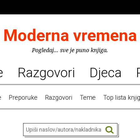
Moderna vremena
Pogledaj... sve je puno knjiga.
e
Razgovori
Djeca
e
Preporuke
Razgovori
Teme
Top lista knji