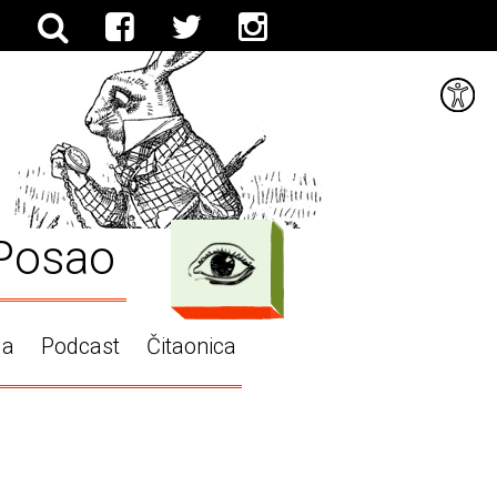
Posao
ga
Podcast
Čitaonica