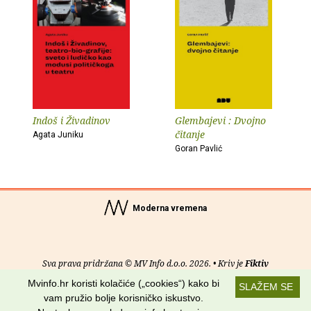
Indoš i Živadinov
Glembajevi : Dvojno
čitanje
Agata Juniku
Goran Pavlić
Moderna vremena
Sva prava pridržana © MV Info d.o.o. 2026. • Kriv je
Fiktiv
Mvinfo.hr koristi kolačiće („cookies“) kako bi
SLAŽEM SE
O nama
•
Pomoć
•
Uvjeti korištenja
•
RSS kanali
vam pružio bolje korisničko iskustvo.