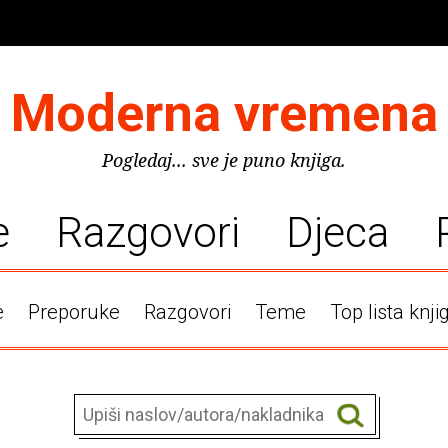
Moderna vremena
Pogledaj... sve je puno knjiga.
e
Razgovori
Djeca
e
Preporuke
Razgovori
Teme
Top lista knji