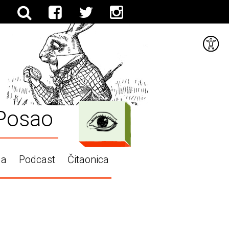
Posao
ga
Podcast
Čitaonica