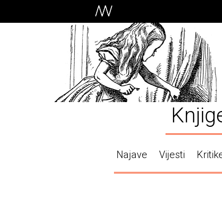
Knjig
Najave
Vijesti
Kritik